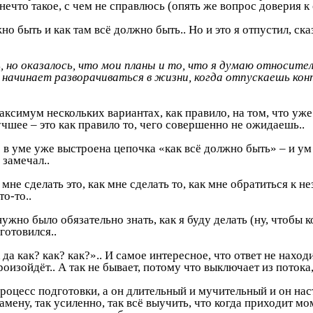
я нечто такое, с чем не справлюсь (опять же вопрос доверия 
 быть и как там всё должно быть.. Но и это я отпустил, сказ
, но оказалось, что мои планы и то, что я думаю относите
ё начинает разворачиваться в жизни, когда отпускаешь ко
симум нескольких вариантах, как правило, на том, что уже 
чшее – это как правило то, чего совершенно не ожидаешь..
 в уме уже выстроена цепочка «как всё должно быть» – и ум
 замечал..
мне сделать это, как мне сделать то, как мне обратиться к н
то-то..
 нужно было обязательно знать, как я буду делать (ну, чтоб
готовился..
а как? как? как?».. И самое интересное, что ответ не наход
оизойдёт.. А так не бывает, потому что выключает из потока, 
роцесс подготовки, а он длительный и мучительный и он наст
замену, так усиленно, так всё выучить, что когда приходит мо