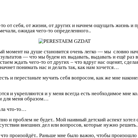
то от себя, от жизни, от других и начнем ощущать жизнь и п
мечали, ожидая чего-то определенного..
амый момент на душе становится очень легко — мы словно на
зультатов — что мы будем их выдавать, выдавать и ещё раз в
стаем ждать чего-то от других – что вдруг нас оценят, сдела
начнет понимать нас и делать так, как нам хочется…
с есть и перестаньте мучить себя вопросом, как же мне нак
тся и укрепляются и у меня всегда есть необходимое мне кол
м для меня образом…
ала что-то…
епно и проблем не будет.. Мой наивный детский аспект хотел
отсутствии внешних дел или вопросов, которые нужно решить.
 что произойдёт.. Раньше мне было важно, чтобы произошло т