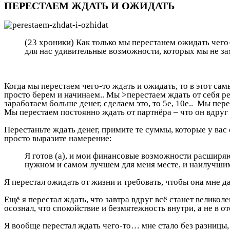
ПЕРЕСТАЕМ ЖДАТЬ И ОЖИДАТЬ
(23 хроники) Как только мы перестанем ожидать чего-
для нас удивительные возможности, которых мы не за
Когда мы перестаем чего-то ждать и ожидать, то в этот с
просто берем и начинаем.. Мы >перестаем ждать от себя ре
заработаем больше денег, сделаем это, то 5е, 10е.. Мы пере
Мы перестаем постоянно ждать от партнёра – что он вдруг 
Перестаньте ждать денег, примите те суммы, которые у ва
просто выразите намерение:
Я готов (а), и мои финансовые возможности расширяю
нужном и самом лучшем для меня месте, и наилучши
Я перестал ожидать от жизни и требовать, чтобы она мне д
Ещё я перестал ждать, что завтра вдруг всё станет великол
осознал, что спокойствие и безмятежность внутри, а не в 
Я вообще перестал ждать чего-то… мне стало без разницы,