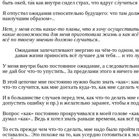
быть окей, так как внутри сидел страх, что вдруг случитьс
Я отпустил ожидания относительно будущего: что там должно
наилучшим образом»..
Нет, у меня есть какие-то планы, что я хочу осуществить
какие возможности для меня приготовила жизнь и как вс
всё по твоему мнению должно случиться..
Ожидания запечатлевают энергию на чём-то одном, мак
давая жизни приносить всё лучшее для тебя… и это лу
У меня внутри было постоянное ожидание, а следовательно
не дай бог что-то упустить.. За пределами этого я ничего не
В этой цепочке мне постоянно нужно было знать «как»: как 
что-то случится, как мне доехать куда-то, как мне сделать ч
И в большинстве случаев перед тем, как что-то делать мне
допустить ошибку и пр.) и желательно заранее, чтобы я под
Вопрос «как» постоянно прокручивался в моей голове «как д
думал «как».. Ведь я хотел знать раньше времени, как всё пр
То есть прежде чем что-то сделать, мне надо было пройти п
оставалось.. Это похоже на то, как усердно готовиться к эк