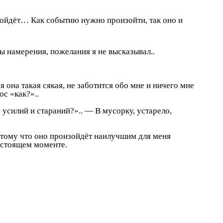
изойдёт… Как событию нужно произойти, так оно и
ы намерения, пожелания я не высказывал..
я она такая сякая, не заботится обо мне и ничего мне
ос «как?»..
у усилий и стараний?».. — В мусорку, устарело,
потому что оно произойдёт наилучшим для меня
настоящем моменте.