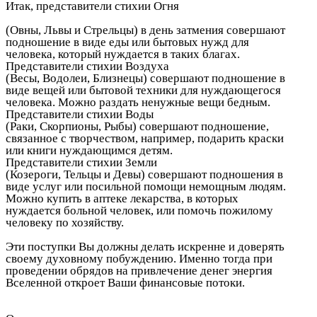
Итак, представители стихии Огня
(Овны, Львы и Стрельцы) в день затмения совершают
подношение в виде еды или бытовых нужд для
человека, который нуждается в таких благах.
Представители стихии Воздуха
(Весы, Водолеи, Близнецы) совершают подношение в
виде вещей или бытовой техники для нуждающегося
человека. Можно раздать ненужные вещи бедным.
Представители стихии Воды
(Раки, Скорпионы, Рыбы) совершают подношение,
связанное с творчеством, например, подарить краски
или книги нуждающимся детям.
Представители стихии Земли
(Козероги, Тельцы и Девы) совершают подношения в
виде услуг или посильной помощи немощным людям.
Можно купить в аптеке лекарства, в которых
нуждается больной человек, или помочь пожилому
человеку по хозяйству.
Эти поступки Вы должны делать искренне и доверять
своему духовному побуждению. Именно тогда при
проведении обрядов на привлечение денег энергия
Вселенной откроет Ваши финансовые потоки.
Автор
статьи Юлия Мечникова