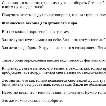
Спрашивается, за что, и почему нужно выбирать Свет, любо
и всем нужно делиться?
Получить ответы на духовные вопросы, как ни странно, по
Физические законы для духовного мира
Вот несколько откровений на эту тему:
Зла не существует самого по себе. Зло – это отсутствие доб
Зло лечится добром. Разрушение лечится созиданием. Нена
Такого рода определения вполне подчиняются физическим 
К примеру, знаем мы все, что темнота отходит, как только 
пробуждает все вокруг, из-под снега вылезают подснежник
Это значит, что как только появляется свет вашей души, ту
была темень беспросветная, волки выли. Закон не обманеш
Известно ведь, что «тени исчезают в полдень». Нужно толь
Это же можно сказать и о доброте.