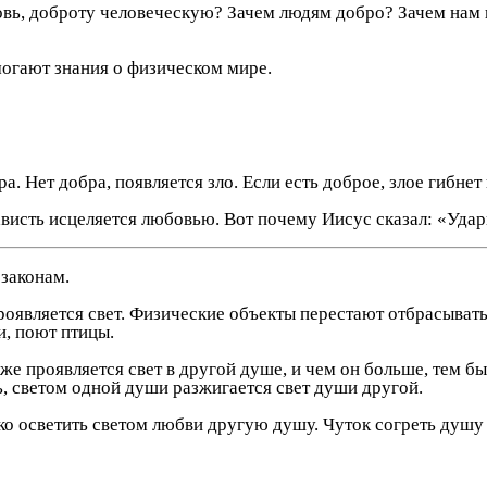
вь, доброту человеческую? Зачем людям добро? Зачем нам вс
могают знания о физическом мире.
ра. Нет добра, появляется зло. Если есть доброе, злое гибнет
висть исцеляется любовью. Вот почему Иисус сказал: «Удари
законам.
проявляется свет. Физические объекты перестают отбрасывать
и, поют птицы.
т же проявляется свет в другой душе, и чем он больше, тем 
ь, светом одной души разжигается свет души другой.
ко осветить светом любви другую душу. Чуток согреть душу 