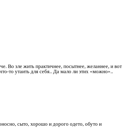
че. Во зле жить практичнее, посытнее, желаннее, и вот
то-то утаить для себя.. Да мало ли этих «можно»..
оносно, сыто, хорошо и дорого одето, обуто и