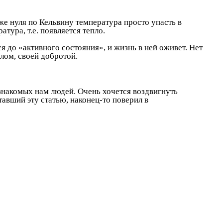
же нуля по Кельвину температура просто упасть в
тура, т.е. появляется тепло.
 до «активного состояния», и жизнь в ней оживет. Нет
плом, своей добротой.
езнакомых нам людей. Очень хочется воздвигнуть
авший эту статью, наконец-то поверил в