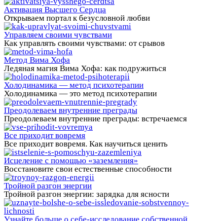
Активация Высшего Cердца
Открываем портал к безусловной любви
Управляем своими чувствами
Как управлять своими чувствами: от срывов
Метод Вима Хофа
Ледяная магия Вима Хофа: как подружиться
Холодинамика — метод психотерапии
Холодинамика — это метод психотерапии
Преодолеваем внутренние преграды
Преодолеваем внутренние преграды: встречаемся
Все приходит вовремя
Все приходит вовремя. Как научиться ценить
Исцеление с помощью «заземления»
Восстановите свои естественные способности
Тройной разгон энергии
Тройной разгон энергии: зарядка для ясности
Узнайте больше о себе-исследование собственной