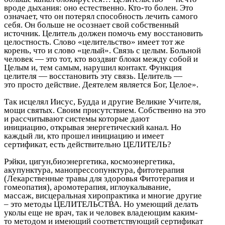
вроде дыхания: оно естественно. Кто-то болен. Это
означает, что он потерял способность лечить самого
себя. Он больше не осознает свой собственный
источник. Целитель должен помочь ему восстановить
целостность. Слово «целительство» имеет тот же
корень, что и слово «целый». Связь с целым. Больной
человек — это тот, кто воздвиг блоки между собой и
Целым и, тем самым, нарушил контакт. Функция
целителя — восстановить эту связь. Целитель —
это просто действие. Деятелем является Бог, Целое».
Так исцелял Иисус, Будда и другие Великие Учителя,
мощи святых. Своим присутствием. Собственно на это
и рассчитывают системы которые дают
инициацию, открывая энергетический канал. Но
каждый ли, кто прошел инициацию и имеет
сертификат, есть действительно ЦЕЛИТЕЛЬ?
Рэйки, цигун,биоэнергетика, космоэнергетика,
акупунктура, манопрессопунктура, фитотерапия
(Лекарственные травы для здоровья Фитотерапия и
гомеопатия), аромотерапия, иглоукалывание,
массаж, висцеральная хиропрактика и многие другие
– это методы ЦЕЛИТЕЛЬСТВА. Но умеющий делать
уколы еще не врач, так и человек владеющим каким-
то методом и имеющий соответствующий сертификат