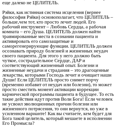
еще далеко не ЦЕЛИТЕЛЬ.
Рэйки, как истинная система исцеления (вернее
философия Рэйки) основополагает, что ЦЕЛИТЕЛЬ –
больше,чем тот, кто просто лечит людей. Его
рабочий инструмент – Любовь Сердца, а рабочая
комната – его Душа. ЦЕЛИТЕЛЬ должен найти
травмированные места в сознании пациента и
активировать его самозащитные и
саморегенерирующие функции. ЦЕЛИТЕЛЬ должен
осознавать природу болезней и жизненных неудач
своего пациента. Для этого у него должно быть
чуткое, сострадательное Сердце, ДАР и
соответствующий жизненный опыт. Болезни и
жизненные неудачи и страдания – это драгоценные
лекарства, которыми Господь лечит и очищает наши
Души! Если ЦЕЛИТЕЛЬ просто снимет порчу
(временно избавит от неудач или болезни), то может
просто сместить момент активации коррекции
кармической программы пациента в будущее. То есть
такие действия идут против Воли Бога! Если человек
не усвоил эволюционных причин болезни или
жизненного потрясения, то они вернутся, но уже в
усиленном варианте! Как вы считаете, кем будет для
Бога такой целитель, который мешаете в исполнении
Его Промысла?