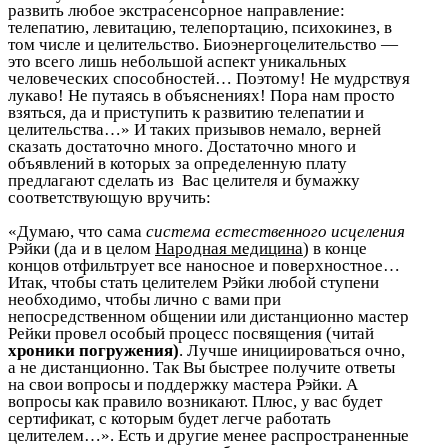
развить любое экстрасенсорное направление:
телепатию, левитацию, телепортацию, психокинез, в
том числе и целительство. Биоэнергоцелительство —
это всего лишь небольшой аспект уникальных
человеческих способностей… Поэтому! Не мудрствуя
лукаво! Не путаясь в объяснениях! Пора нам просто
взяться, да и приступить к развитию телепатии и
целительства…» И таких призывов немало, верней
сказать достаточно много. Достаточно много и
объявлений в которых за определенную плату
предлагают сделать из Вас целителя и бумажку
соответствующую вручить:
«Думаю, что сама
система естественного исцеления
Рэйки (да и в целом
Народная медицина
) в конце
концов отфильтрует все наносное и поверхностное…
Итак, чтобы стать целителем Рэйки любой ступени
необходимо, чтобы лично с вами при
непосредственном общении или дистанционно мастер
Рейки провел особый процесс посвящения (читай
хроники погружения)
. Лучше инициироваться очно,
а не дистанционно. Так Вы быстрее получите ответы
на свои вопросы и поддержку мастера Рэйки. А
вопросы как правило возникают. Плюс, у вас будет
сертификат, с которым будет легче работать
целителем…». Есть и другие менее распространенные