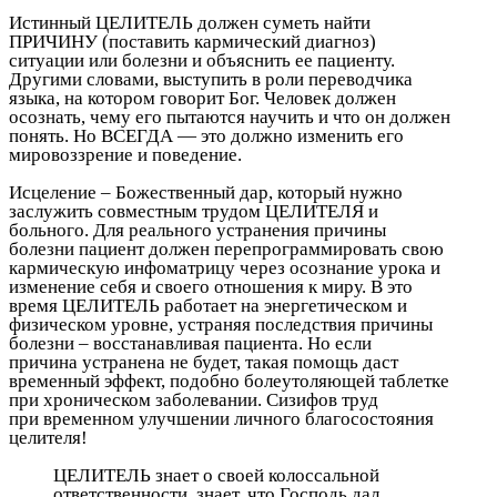
Истинный ЦЕЛИТЕЛЬ должен суметь найти
ПРИЧИНУ (поставить кармический диагноз)
ситуации или болезни и объяснить ее пациенту.
Другими словами, выступить в роли переводчика
языка, на котором говорит Бог. Человек должен
осознать, чему его пытаются научить и что он должен
понять. Но ВСЕГДА — это должно изменить его
мировоззрение и поведение.
Исцеление – Божественный дар, который нужно
заслужить совместным трудом ЦЕЛИТЕЛЯ и
больного. Для реального устранения причины
болезни пациент должен перепрограммировать свою
кармическую инфоматрицу через осознание урока и
изменение себя и своего отношения к миру. В это
время ЦЕЛИТЕЛЬ работает на энергетическом и
физическом уровне, устраняя последствия причины
болезни – восстанавливая пациента. Но если
причина устранена не будет, такая помощь даст
временный эффект, подобно болеутоляющей таблетке
при хроническом заболевании. Сизифов труд
при временном улучшении личного благосостояния
целителя!
ЦЕЛИТЕЛЬ знает о своей колоссальной
ответственности, знает, что Господь дал