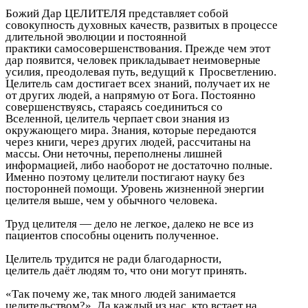
Божий Дар ЦЕЛИТЕЛЯ представляет собой
совокупность духовных качеств, развитых в процессе
длительной эволюции и постоянной
практики самосовершенствования. Прежде чем этот
дар появится, человек прикладывает неимоверные
усилия, преодолевая путь, ведущий к Просветлению.
Целитель сам достигает всех знаний, получает их не
от других людей, а напрямую от Бога. Постоянно
совершенствуясь, стараясь соединиться со
Вселенной, целитель черпает свои знания из
окружающего мира. Знания, которые передаются
через книги, через других людей, рассчитаны на
массы. Они неточны, переполнены лишней
информацией, либо наоборот не достаточно полные.
Именно поэтому целители постигают науку без
посторонней помощи. Уровень жизненной энергии
целителя выше, чем у обычного человека.
Труд целителя — дело не легкое, далеко не все из
пациентов способны оценить полученное.
Целитель трудится не ради благодарности,
целитель даёт людям то, что они могут принять.
«Так почему же, так много людей занимается
целительством?». Да каждый из нас, кто встает на