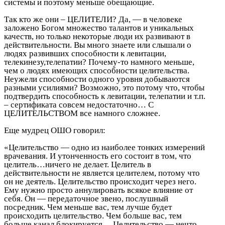
системы и поэтому меньше обещающие.
Так кто же они – ЦЕЛИТЕЛИ? Да, — в человеке
заложено Богом множество талантов и уникальных
качеств, но только некоторые люди их развивают в
действительности. Вы много знаете или слышали о
людях развивших способности к левитации,
телекинезу,телепатии? Почему-то намного меньше,
чем о людях имеющих способности целительства.
Неужели способности одного уровня добываются
разными усилиями? Возможно, это потому что, чтобы
подтвердить способность к левитации, телепатии и т.п.
– сертификата совсем недостаточно… С
ЦЕЛИТЕЛЬСТВОМ все намного сложнее.
Еще мудрец ОШО говорил:
«Целительство — одно из наиболее тонких измерений
врачевания. И утонченность его состоит в том, что
целитель…ничего не делает. Целитель в
действительности не является целителем, потому что
он не деятель. Целительство происходит через него.
Ему нужно просто аннулировать всякое влияние от
себя. Он — передаточное звено, послушный
посредник. Чем меньше вас, тем лучше будет
происходить целительство. Чем больше вас, тем
больше канал блокируется… Целительство — нечто