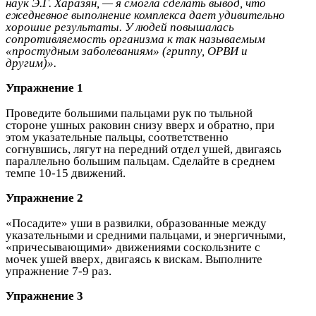
наук Э.Г. Харазян, — я смогла сделать вывод, что
ежедневное выполнение комплекса дает удивительно
хорошие результаты. У людей повышалась
сопротивляемость организма к так называемым
«простудным заболеваниям» (гриппу, ОРВИ и
другим)».
Упражнение 1
Проведите большими пальцами рук по тыльной
стороне ушных раковин снизу вверх и обратно, при
этом указательные пальцы, соответственно
согнувшись, лягут на передний отдел ушей, двигаясь
параллельно большим пальцам. Сделайте в среднем
темпе 10-15 движений.
Упражнение 2
«Посадите» уши в развилки, образованные между
указательными и средними пальцами, и энергичными,
«причесывающими» движениями соскользните с
мочек ушей вверх, двигаясь к вискам. Выполните
упражнение 7-9 раз.
Упражнение 3