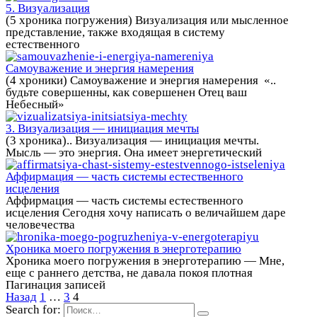
5. Визуализация
(5 хроника погружения) Визуализация или мысленное
представление, также входящая в систему
естественного
Самоуважение и энергия намерения
(4 хроники) Самоуважение и энергия намерения «..
будьте совершенны, как совершенен Отец ваш
Небесный»
3. Визуализация — инициация мечты
(3 хроника).. Визуализация — инициация мечты.
Мысль — это энергия. Она имеет энергетический
Аффирмация — часть системы естественного
исцеления
Аффирмация — часть системы естественного
исцеления Сегодня хочу написать о величайшем даре
человечества
Хроника моего погружения в энерготерапию
Хроника моего погружения в энерготерапию — Мне,
еще с раннего детства, не давала покоя плотная
Пагинация записей
Назад
1
…
3
4
Search for: